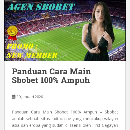
Panduan Cara Main
Sbobet 100% Ampuh
30 Januari 2020
Panduan Cara Main Sbobet 100% Ampuh – Sbobet
adalah sebuah situs judi online yang mencakup wilayah
asia dan eropa yang sudah di lisensi oleh First Cagayan