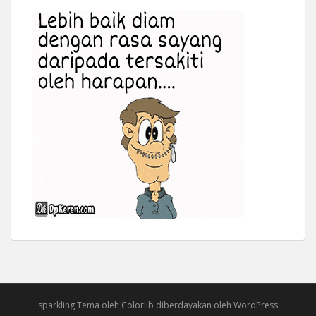
sparkling Tema oleh Colorlib diberdayakan oleh WordPress