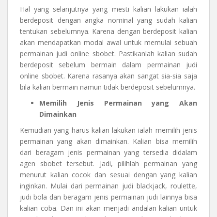
Hal yang selanjutnya yang mesti kalian lakukan ialah
berdeposit dengan angka nominal yang sudah kalian
tentukan sebelumnya. Karena dengan berdeposit kalian
akan mendapatkan modal awal untuk memulai sebuah
permainan judi online sbobet. Pastikanlah kalian sudah
berdeposit sebelum bermain dalam permainan judi
online sbobet. Karena rasanya akan sangat sia-sia saja
bila kalian bermain namun tidak berdeposit sebelumnya.
Memilih Jenis Permainan yang Akan
Dimainkan
Kemudian yang harus kalian lakukan ialah memilih jenis
permainan yang akan dimainkan. Kalian bisa memilih
dari beragam jenis permainan yang tersedia didalam
agen sbobet tersebut. Jadi, pilihlah permainan yang
menurut kalian cocok dan sesuai dengan yang kalian
inginkan. Mulai dari permainan judi blackjack, roulette,
judi bola dan beragam jenis permainan judi lainnya bisa
kalian coba. Dan ini akan menjadi andalan kalian untuk