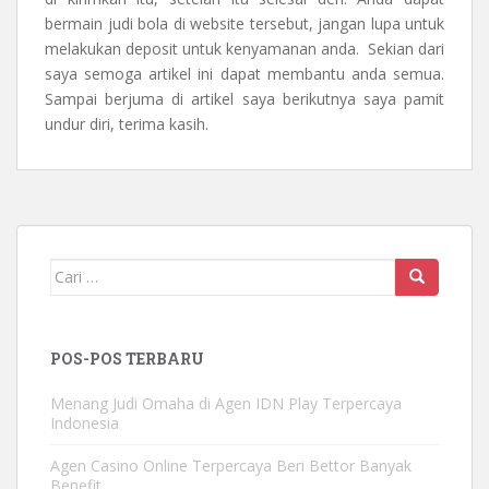
bermain judi bola di website tersebut, jangan lupa untuk
melakukan deposit untuk kenyamanan anda. Sekian dari
saya semoga artikel ini dapat membantu anda semua.
Sampai berjuma di artikel saya berikutnya saya pamit
undur diri, terima kasih.
Mencari:
POS-POS TERBARU
Menang Judi Omaha di Agen IDN Play Terpercaya
Indonesia
Agen Casino Online Terpercaya Beri Bettor Banyak
Benefit