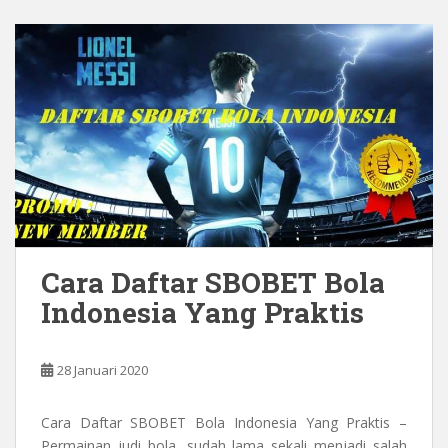
Cara Daftar SBOBET Bola
Indonesia Yang Praktis
28 Januari 2020
Cara Daftar SBOBET Bola Indonesia Yang Praktis –
Permainan judi bola, sudah lama sekali menjadi salah