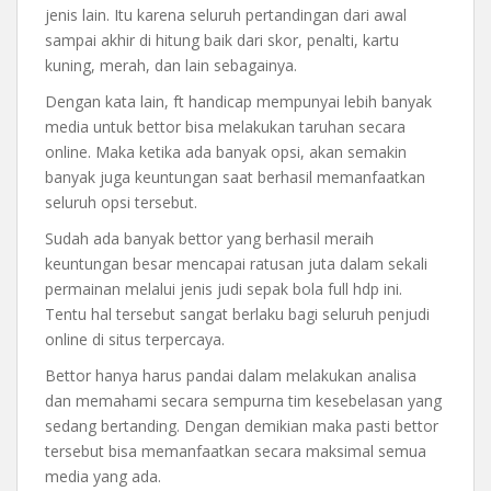
jenis lain. Itu karena seluruh pertandingan dari awal
sampai akhir di hitung baik dari skor, penalti, kartu
kuning, merah, dan lain sebagainya.
Dengan kata lain, ft handicap mempunyai lebih banyak
media untuk bettor bisa melakukan taruhan secara
online. Maka ketika ada banyak opsi, akan semakin
banyak juga keuntungan saat berhasil memanfaatkan
seluruh opsi tersebut.
Sudah ada banyak bettor yang berhasil meraih
keuntungan besar mencapai ratusan juta dalam sekali
permainan melalui jenis judi sepak bola full hdp ini.
Tentu hal tersebut sangat berlaku bagi seluruh penjudi
online di situs terpercaya.
Bettor hanya harus pandai dalam melakukan analisa
dan memahami secara sempurna tim kesebelasan yang
sedang bertanding. Dengan demikian maka pasti bettor
tersebut bisa memanfaatkan secara maksimal semua
media yang ada.