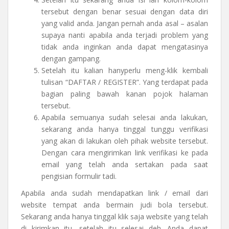
tersebut dengan benar sesuai dengan data diri
yang valid anda. Jangan pernah anda asal – asalan
supaya nanti apabila anda terjadi problem yang
tidak anda inginkan anda dapat mengatasinya
dengan gampang.
Setelah itu kalian hanyperlu meng-klik kembali
tulisan “DAFTAR / REGISTER”. Yang terdapat pada
bagian paling bawah kanan pojok halaman
tersebut.
Apabila semuanya sudah selesai anda lakukan,
sekarang anda hanya tinggal tunggu verifikasi
yang akan di lakukan oleh pihak website tersebut.
Dengan cara mengirimkan link verifikasi ke pada
email yang telah anda sertakan pada saat
pengisian formulir tadi.
Apabila anda sudah mendapatkan link / email dari
website tempat anda bermain judi bola tersebut.
Sekarang anda hanya tinggal klik saja website yang telah
di kirimkan itu, setelah itu selesai deh. Anda dapat