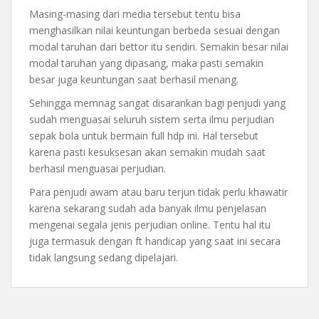
Masing-masing dari media tersebut tentu bisa
menghasilkan nilai keuntungan berbeda sesuai dengan
modal taruhan dari bettor itu sendiri. Semakin besar nilai
modal taruhan yang dipasang, maka pasti semakin
besar juga keuntungan saat berhasil menang.
Sehingga memnag sangat disarankan bagi penjudi yang
sudah menguasai seluruh sistem serta ilmu perjudian
sepak bola untuk bermain full hdp ini. Hal tersebut
karena pasti kesuksesan akan semakin mudah saat
berhasil menguasai perjudian.
Para penjudi awam atau baru terjun tidak perlu khawatir
karena sekarang sudah ada banyak ilmu penjelasan
mengenai segala jenis perjudian online. Tentu hal itu
juga termasuk dengan ft handicap yang saat ini secara
tidak langsung sedang dipelajari.