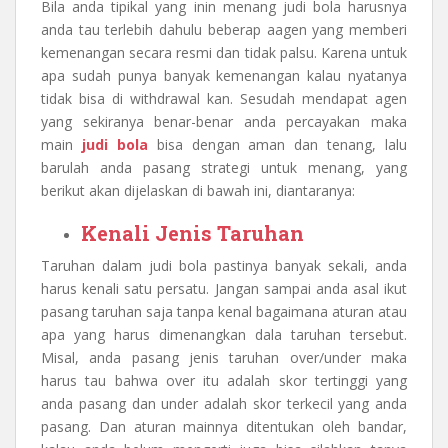
Bila anda tipikal yang inin menang judi bola harusnya
anda tau terlebih dahulu beberap aagen yang memberi
kemenangan secara resmi dan tidak palsu. Karena untuk
apa sudah punya banyak kemenangan kalau nyatanya
tidak bisa di withdrawal kan. Sesudah mendapat agen
yang sekiranya benar-benar anda percayakan maka
main
judi bola
bisa dengan aman dan tenang, lalu
barulah anda pasang strategi untuk menang, yang
berikut akan dijelaskan di bawah ini, diantaranya:
Kenali Jenis Taruhan
Taruhan dalam judi bola pastinya banyak sekali, anda
harus kenali satu persatu. Jangan sampai anda asal ikut
pasang taruhan saja tanpa kenal bagaimana aturan atau
apa yang harus dimenangkan dala taruhan tersebut.
Misal, anda pasang jenis taruhan over/under maka
harus tau bahwa over itu adalah skor tertinggi yang
anda pasang dan under adalah skor terkecil yang anda
pasang. Dan aturan mainnya ditentukan oleh bandar,