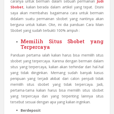
caranya untuk bermain dalam sebuah permainan
Judi
Sbobet
, kalian berada dalam artikel yang tepat. Disini
saya akan membahas bagaimana cara untuk bermain
didalam suatu permainan sbobet yang nantinya akan
berguna untuk kalian. Oke, ini dia panduan Cara Main
Sbobet yang sudah terbukti 100% ampuh :
Memilih Situs Sbobet yang
Terpercaya
Panduan pertama ialah kalian harus bisa memilih situs
sbobet yang terpercaya. Karena dengan bermain dalam
situs yang terpercaya, kalian akan terhindar dari hal-hal
yang tidak diinginkan. Memang sudah banyak kasus
penipuan yang terjadi akibat dari calon penjudi tidak
memilih situs sbobet yang tidak terpercaya. Jadi,
pertama-tama kalian harus bisa memilih situs sbobet
yang terpercaya dan yang terpenting lainnya situs
tersebut sesuai dengan apa yang kalian inginkan.
Berdeposit