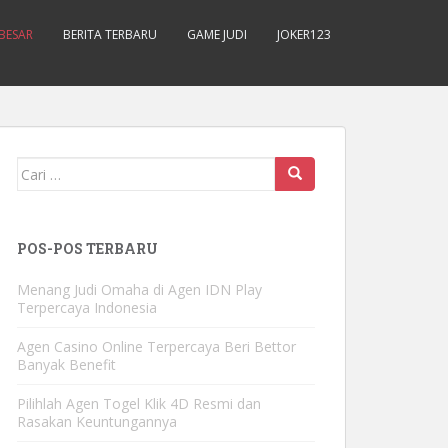
BESAR
BERITA TERBARU
GAME JUDI
JOKER123
Mencari:
POS-POS TERBARU
Menang Judi Omaha di Agen IDN Play
Terpercaya Indonesia
Agen Casino Online Terpercaya Beri Bettor
Banyak Benefit
Pilihlah Agen Togel Klik 4D Resmi dan
Rasakan Keuntungannya