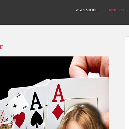
AGEN SBOBET
BANDAR TER
r