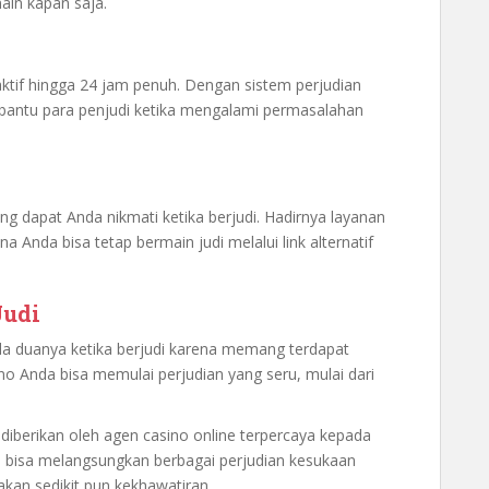
ain kapan saja.
us aktif hingga 24 jam penuh. Dengan sistem perjudian
mbantu para penjudi ketika mengalami permasalahan
ang dapat Anda nikmati ketika berjudi. Hadirnya layanan
Anda bisa tetap bermain judi melalui link alternatif
Judi
a duanya ketika berjudi karena memang terdapat
ino Anda bisa memulai perjudian yang seru, mulai dari
iberikan oleh agen casino online terpercaya kepada
 bisa melangsungkan berbagai perjudian kesukaan
kan sedikit pun kekhawatiran.