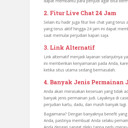
dapat membantu para penjudi agar bisa berm
2. Fitur Live Chat 24 Jam
Selain itu hadir juga fitur live chat yang ter
yang terus aktif hingga 24 jam ini dapat me
saat memulai perjudian kapan saja.
3. Link Alternatif
Link alternatif menjadi layanan selanjutnya y
ini memberikan kenyamanan pada Anda, karena 
ketika situs utama sedang bermasalah.
4. Banyak Jenis Permainan 
Anda akan merasakan keseruan yang tidak ad
banyak jenis permainan judi. Layaknya di cas
perjudian kartu, dadu, dan masih banyak lagi.
Bagaimana? Dengan banyaknya benefit yang d
Anda, pastinya membuat Anda selaku pemain
Anda dengan sangat rileks tanpa perlu merasa