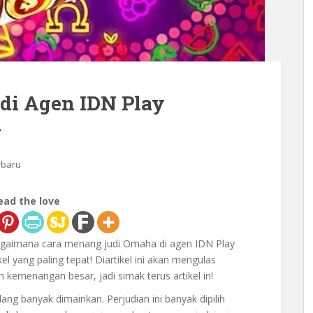
di Agen IDN Play
a
rbaru
ead the love
gaimana cara menang judi Omaha di agen IDN Play
l yang paling tepat! Diartikel ini akan mengulas
kemenangan besar, jadi simak terus artikel in!
ng banyak dimainkan. Perjudian ini banyak dipilih