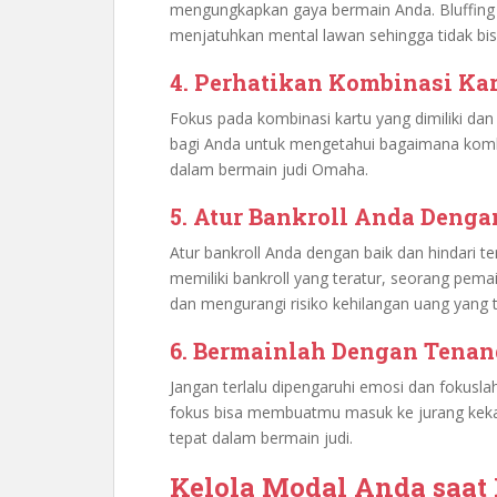
mengungkapkan gaya bermain Anda. Bluffing 
menjatuhkan mental lawan sehingga tidak bisa
4. Perhatikan Kombinasi Ka
Fokus pada kombinasi kartu yang dimiliki dan
bagi Anda untuk mengetahui bagaimana komb
dalam bermain judi Omaha.
5. Atur Bankroll Anda Denga
Atur bankroll Anda dengan baik dan hindari t
memiliki bankroll yang teratur, seorang pem
dan mengurangi risiko kehilangan uang yang t
6. Bermainlah Dengan Tenan
Jangan terlalu dipengaruhi emosi dan fokusla
fokus bisa membuatmu masuk ke jurang kekal
tepat dalam bermain judi.
Kelola Modal Anda saat B