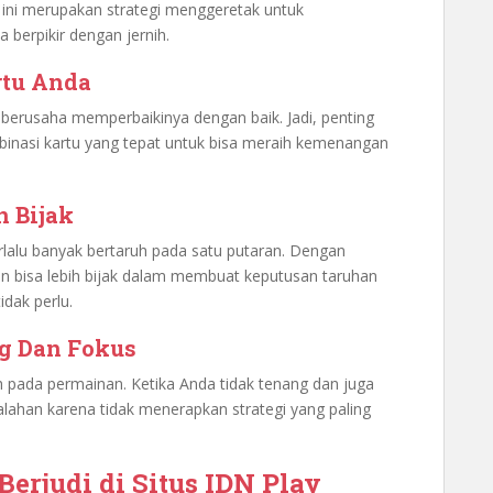
ini merupakan strategi menggeretak untuk
 berpikir dengan jernih.
rtu Anda
 berusaha memperbaikinya dengan baik. Jadi, penting
inasi kartu yang tepat untuk bisa meraih kemenangan
n Bijak
erlalu banyak bertaruh pada satu putaran. Dengan
ain bisa lebih bijak dalam membuat keputusan taruhan
idak perlu.
g Dan Fokus
h pada permainan. Ketika Anda tidak tenang dan juga
ahan karena tidak menerapkan strategi yang paling
erjudi di Situs IDN Play