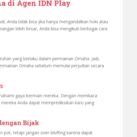
a di Agen IDN Play
di, Anda tidak bisa jika hanya mengandalkan hoki atau
angan lebih besar, Anda bisa mengikuti berbagai cara
ruhan yang berlaku dalam permainan Omaha. Jadi,
permainan Omaha sebelum memulai perjudian secara
n
emahami gaya bermain mereka. Dengan membaca
 mereka Anda dapat memprediksikan karu yang
dengan Bijak
ot, tetapi jangan over-bluffing karena dapat