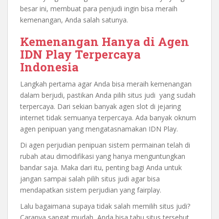
besar ini, membuat para penjudi ingin bisa meraih
kemenangan, Anda salah satunya.
Kemenangan Hanya di Agen
IDN Play Terpercaya
Indonesia
Langkah pertama agar Anda bisa meraih kemenangan
dalam berjudi, pastikan Anda pilih situs judi yang sudah
terpercaya. Dari sekian banyak agen slot di jejaring
internet tidak semuanya terpercaya. Ada banyak oknum
agen penipuan yang mengatasnamakan IDN Play.
Di agen perjudian penipuan sistem permainan telah di
rubah atau dimodifikasi yang hanya menguntungkan
bandar saja. Maka dari itu, penting bagi Anda untuk
jangan sampai salah pilih situs judi agar bisa
mendapatkan sistem perjudian yang fairplay.
Lalu bagaimana supaya tidak salah memilih situs judi?
Caranya sangat mudah, Anda bisa tahu situs tersebut