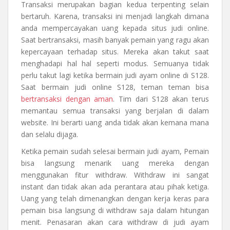
Transaksi merupakan bagian kedua terpenting selain
bertaruh. Karena, transaksi ini menjadi langkah dimana
anda mempercayakan uang kepada situs judi online.
Saat bertransaksi, masih banyak pemain yang ragu akan
kepercayaan terhadap situs. Mereka akan takut saat
menghadapi hal hal seperti modus. Semuanya tidak
perlu takut lagi ketika bermain judi ayam online di S128.
Saat bermain judi online S128, teman teman bisa
bertransaksi dengan aman
. Tim dari S128 akan terus
memantau semua transaksi yang berjalan di dalam
website. Ini berarti uang anda tidak akan kemana mana
dan selalu dijaga.
Ketika pemain sudah selesai bermain judi ayam, Pemain
bisa langsung menarik uang mereka dengan
menggunakan fitur withdraw. Withdraw ini sangat
instant dan tidak akan ada perantara atau pihak ketiga.
Uang yang telah dimenangkan dengan kerja keras para
pemain bisa langsung di withdraw saja dalam hitungan
menit. Penasaran akan cara withdraw di judi ayam