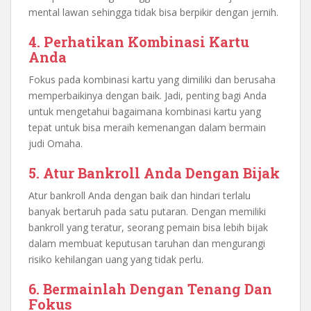
mental lawan sehingga tidak bisa berpikir dengan jernih.
4. Perhatikan Kombinasi Kartu
Anda
Fokus pada kombinasi kartu yang dimiliki dan berusaha
memperbaikinya dengan baik. Jadi, penting bagi Anda
untuk mengetahui bagaimana kombinasi kartu yang
tepat untuk bisa meraih kemenangan dalam bermain
judi Omaha.
5. Atur Bankroll Anda Dengan Bijak
Atur bankroll Anda dengan baik dan hindari terlalu
banyak bertaruh pada satu putaran. Dengan memiliki
bankroll yang teratur, seorang pemain bisa lebih bijak
dalam membuat keputusan taruhan dan mengurangi
risiko kehilangan uang yang tidak perlu.
6. Bermainlah Dengan Tenang Dan
Fokus