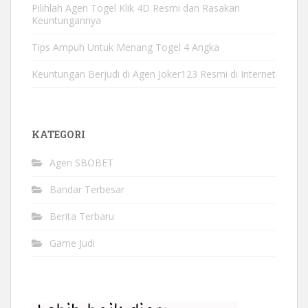
Pilihlah Agen Togel Klik 4D Resmi dan Rasakan
Keuntungannya
Tips Ampuh Untuk Menang Togel 4 Angka
Keuntungan Berjudi di Agen Joker123 Resmi di Internet
KATEGORI
Agen SBOBET
Bandar Terbesar
Berita Terbaru
Game Judi