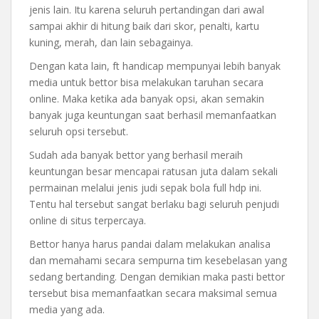
jenis lain. Itu karena seluruh pertandingan dari awal
sampai akhir di hitung baik dari skor, penalti, kartu
kuning, merah, dan lain sebagainya.
Dengan kata lain, ft handicap mempunyai lebih banyak
media untuk bettor bisa melakukan taruhan secara
online. Maka ketika ada banyak opsi, akan semakin
banyak juga keuntungan saat berhasil memanfaatkan
seluruh opsi tersebut.
Sudah ada banyak bettor yang berhasil meraih
keuntungan besar mencapai ratusan juta dalam sekali
permainan melalui jenis judi sepak bola full hdp ini.
Tentu hal tersebut sangat berlaku bagi seluruh penjudi
online di situs terpercaya.
Bettor hanya harus pandai dalam melakukan analisa
dan memahami secara sempurna tim kesebelasan yang
sedang bertanding. Dengan demikian maka pasti bettor
tersebut bisa memanfaatkan secara maksimal semua
media yang ada.