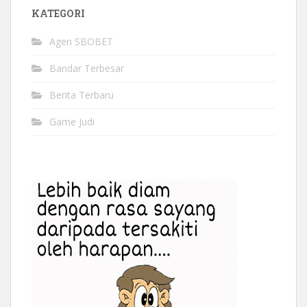
KATEGORI
Agen SBOBET
Bandar Terbesar
Berita Terbaru
Game Judi