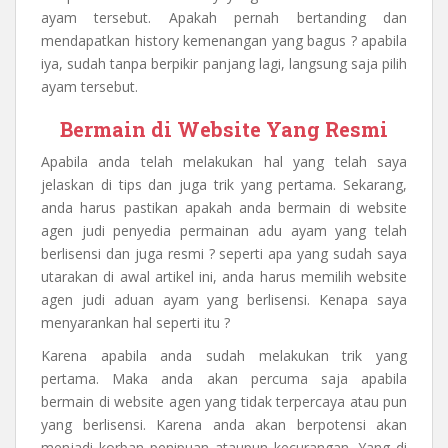
ayam tersebut. Apakah pernah bertanding dan
mendapatkan history kemenangan yang bagus ? apabila
iya, sudah tanpa berpikir panjang lagi, langsung saja pilih
ayam tersebut.
Bermain di Website Yang Resmi
Apabila anda telah melakukan hal yang telah saya
jelaskan di tips dan juga trik yang pertama. Sekarang,
anda harus pastikan apakah anda bermain di website
agen judi penyedia permainan adu ayam yang telah
berlisensi dan juga resmi ? seperti apa yang sudah saya
utarakan di awal artikel ini, anda harus memilih website
agen judi aduan ayam yang berlisensi. Kenapa saya
menyarankan hal seperti itu ?
Karena apabila anda sudah melakukan trik yang
pertama. Maka anda akan percuma saja apabila
bermain di website agen yang tidak terpercaya atau pun
yang berlisensi. Karena anda akan berpotensi akan
menjadi korban penipuan ataupun kecurangan. Yang di