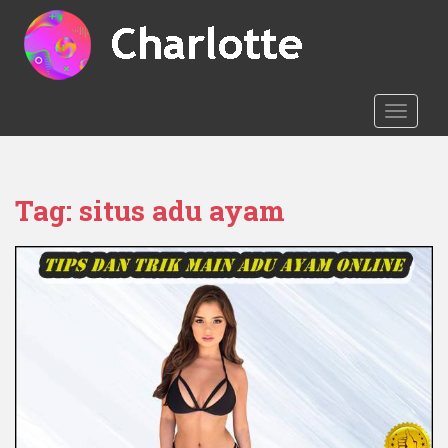
S
k
i
p
t
TOGGLE
o
m
a
i
Tag:
situs adu ayam
n
c
o
n
t
e
n
t