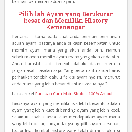
bermain permainan aduan ayam.
Pilih lah Ayam yang Berukuran
besar dan Memiliki History
Kemenangan
Pertama – tama pada saat anda bermain permainan
aduan ayam, pastinya anda di kasih kesempatan untuk
memilih ayam mana yang akan anda pilih. Namun
sebelum anda memilih ayam mana yang akan anda pilih.
Anda haruslah teliti terlebih dahulu dalam memilih
jangan asal – asalan saja. Yang pertama itu anda harus
perhatikan terlebih dahulu fisik si ayam nya ini, menurut
anda mana yang lebih besar di antara kedua nya ?
baca artikel
Panduan Cara Main Sbobet 100% Ampuh
Biasanya ayam yang memiliki fisik lebih besar itu adalah
ayam yang lebih kuat di banding ayam yang lebih kecil.
Selain itu apabila anda telah mendapatkan ayam mana
yang lebih besar, jangan langsung pilih ayam tersebut,
tetapi lihat kembali history yang telah di miliki oleh si